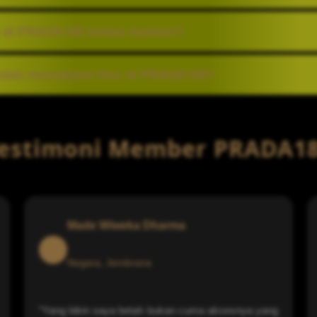
guna memperoleh akses yang lebih stabil, menghindari k
 di PRADA188 terasa nyaman?
konsisten, serta kemudahan akses dari berbagai per
dah memahami fitur di PRADA188?
h nyaman.
a yang intuitif sehingga pengguna baru dapat mengenali
estimoni Member PRADA1
Made Wiweka Dharma
M
Negara, Jembrana
“Yang bikin saya betah bukan cuma aksesnya yang