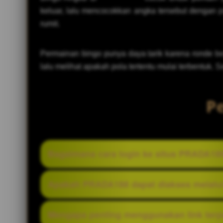
keluar, lalu mencocokkan angka tersebut dengan p
rumit.
Permainan bingo punya daya tarik karena ronde be
lalu melihat apakah pola tertentu mulai terbentuk. S
P
Bagaimana cara login ke situs PRADA188 
Pengguna dapat mengakses PRADA188 melalu
Apakah PRADA188 dapat diakses melalui
proses masuk berlangsung cepat dan nyaman
Ya, PRADA188 memiliki tampilan yang respon
Mengapa penting menggunakan link ter
kenyamanan penggunaan.