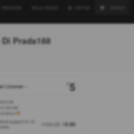
PRADA188
BOLA ONLINE
DAFTAR
MASUK
 Di Prada188
5
$
ar License
88
lar License
$
SELECTED
luded:
ADA188
luded:
l keuntungan dari fase draft pick bareng
LA ONLINE
luded:
TUS BOLA
188! Analisis sinergi hero dan counter-
 lawan buat tebak Match Winner secara
tend support to 12
100.00
5.00
$
$
si.
nths