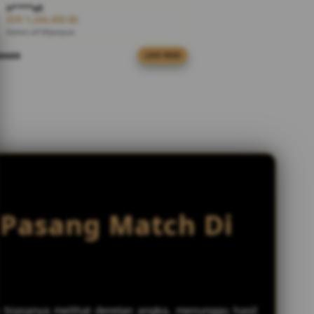
ir****a3
IDR 1,244,409.86
Gates of Olympus
INNER
LIVE FEED
pi****u8
IDR 983,316.94
Mahjong Ways 3
pi****u9
IDR 903,904.86
Starlight Princess
ma****k1
IDR 1,037,468.10
Sweet Bonanza
qo****n8
 Pasang Match Di
IDR 614,476.02
Starlight Archer
biasanya melihat deretan angka, menunggu hasil