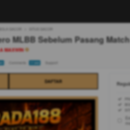
BOLA GACOR
SITUS GACOR
 Hero MLBB Sebelum Pasang Match
A MAXWIN
Comments
Support
01
17.945
DAFTAR
Regul
Regu
Inc
PR
Inc
Ambi
BO
Inc
SI
Prada
pick
Ex
presi
mo