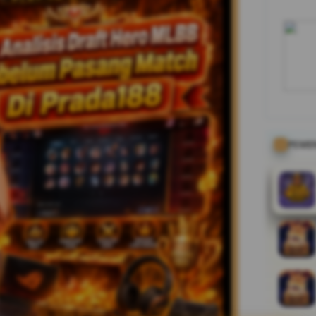
V
i
e
w
l
i
c
e
n
PEME
s
e
d
e
t
a
i
l
s