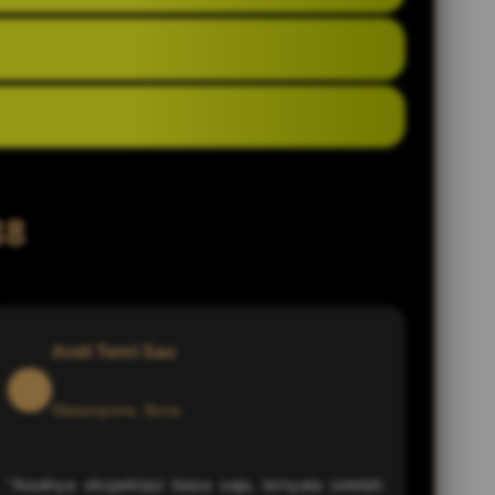
endala teknis, dan memastikan proses login
angkat menjadi faktor utama yang membuat
 berbagai fitur dan melakukan login maupun
88
Andi Tenri Sau
A
Watampone, Bone
“Awalnya ekspektasi biasa saja, ternyata setelah